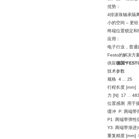
优势：
4排滚珠轴承隔
小的空间 – 更
终端位置锁定和
应用：
电子行业，普通
Festo的解
供应
德国*FES
技术参数
规格 4 ... 25
行程长度 [mm] 10
力 [N] 17 ... 48
位置感测 用于
缓冲 P: 两端
P1: 两端带弹
Y3: 两端带渐
重复精度 [mm] P1