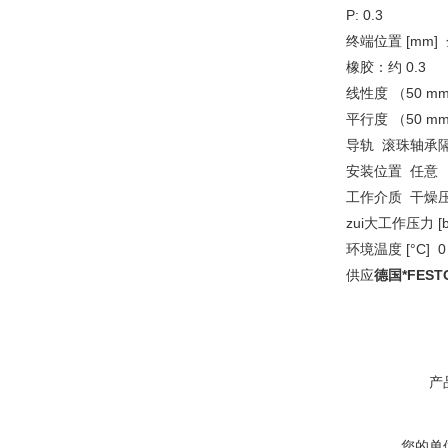
P: 0.3
终端位置 [mm] 
橡胶：约 0.3
线性度 （50 mm
平行度 （50 mm
导轨 滚珠轴承
安装位置 任意
工作介质 干燥
zui大工作压力 [b
环境温度 [°C] 0 .
供应
德国*FES
产
您的单