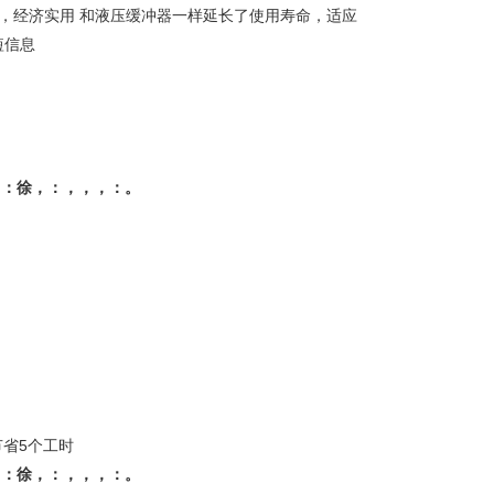
间，经济实用 和液压缓冲器一样延长了使用寿命，适应
短信息
！：徐，：，，，：
。
省5个工时
！：徐，：，，，：
。