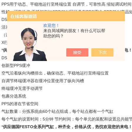
PPS用于动态、平稳地运行至终端位置 自调节，可靠性高 缩短调试时
性好，可靠性佳 不锈钢气缸CRDSNU同样具有PPS缓冲 CRDSNU产品
DSNU-PPS的技术参数
欢迎您！
活塞直径 [mm] 16, 20, 25, 32, 40, 50, 63
来自局域网的朋友！有什么可以帮
（适用于双作用气缸）
助您的吗？
X行程 [mm] 1 ... 500
*
供应德国FESTO全系列气缸，种齐全，价格从优，热忱欢迎您的来电
DSNU-PPS系列费斯托圆形气缸的优势。
创新型PPS缓冲
空气沿着纵向沟槽排出，确保动态、平稳地运行至终端位置
自调节终端缓冲器在缓冲位置使用了纵向沟槽
终端缓冲无需手动调节
包裹分选系统
PPS的潜在节省空间
气缸数量：分拣系统由60个站点组成，每个站点都有一个气缸
每个气缸的设置时间：5分钟 节约时间：每个单元的装配和设置总共能节
*
供应德国FESTO全系列气缸，种齐全，价格从优，热忱欢迎您的来电