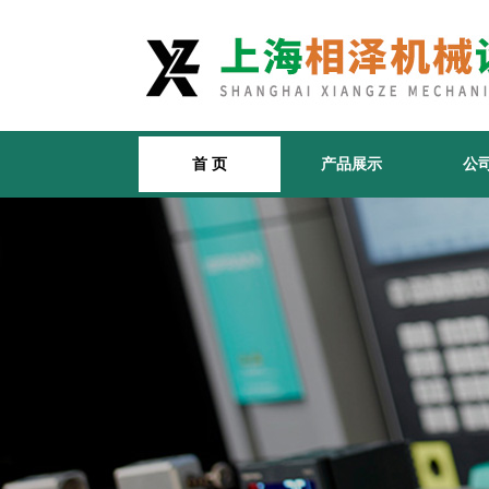
首 页
产品展示
公