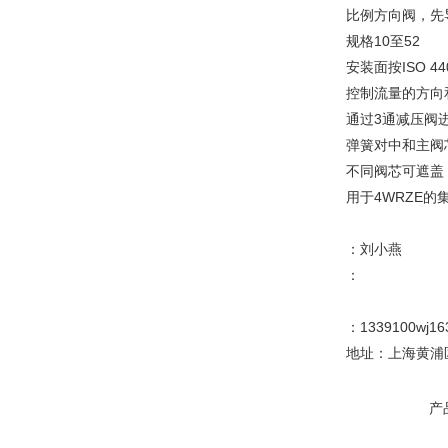
比例方向阀，先
规格10至52
安装面按ISO 44
控制流量的方向
通过3通减压阀
弹簧对中和主阀
不同阀芯可遮盖
用于4WRZE的
：刘小燕
：
：1339100wj16
地址：上海黄浦区
产