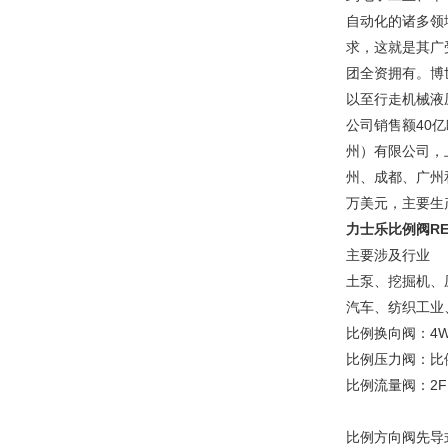
自动化的诸多领
求，这就是其广受
团全资拥有。博
以至行走机械液
公司销售额40
州）有限公司，
州、成都、广州
万美元，主要生
力士乐比例阀RE
主要涉及行业 
土泵、挖掘机、
汽车、纺织工业
比例换向阀：4WR
比例压力阀：比例溢
比例流量阀：2FR
比例方向阀先导式