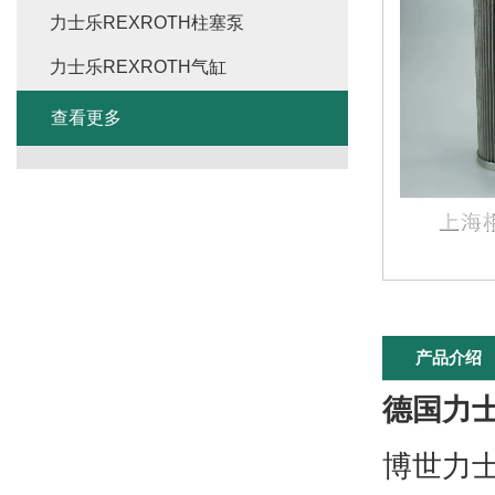
力士乐REXROTH柱塞泵
力士乐REXROTH气缸
查看更多
产品介绍
德国力士
博世力