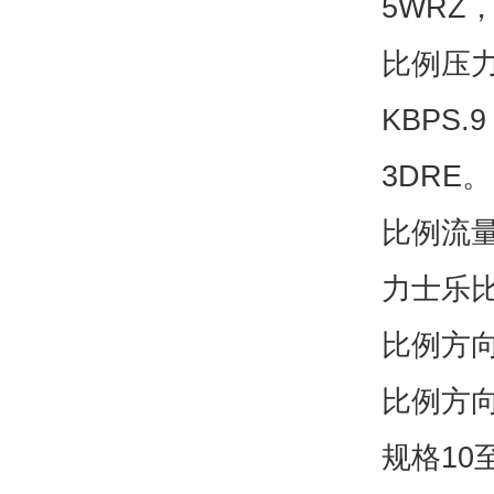
5WRZ
比例压力
KBPS
3DRE。
比例流量
力士乐比
比例方向
比例方
规格10至