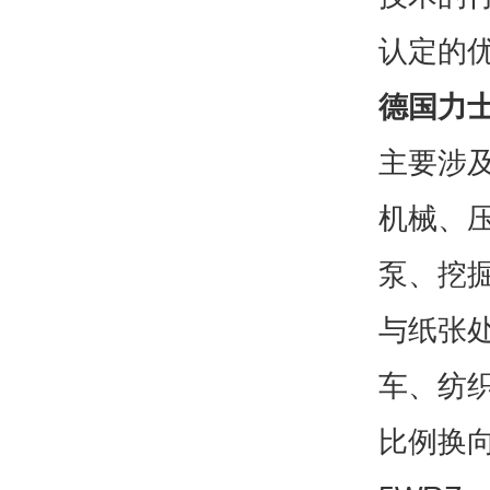
认定的
德国力士
主要涉
机械、
泵、挖
与纸张
车、纺
比例换向