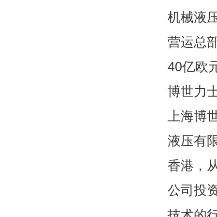
机械液
营运总部
40亿欧
博世力
上海博
液压有
香港，
公司投资
技术的