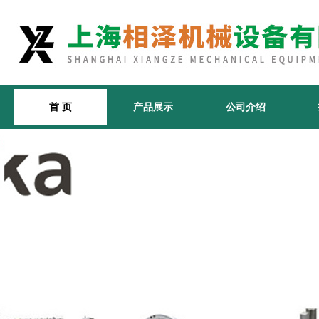
首 页
产品展示
公司介绍