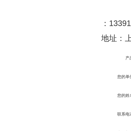
：13391
地址：上
产
您的单
您的姓
联系电