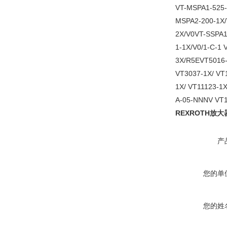
VT-MSPA1-525-
MSPA2-200-1X/
2X/V0VT-SSPA1
1-1X/V0/1-C-1
3X/R5EVT5016-
VT3037-1X/ VT
1X/ VT11123-1
A-05-NNNV VT1
REXROTH放大
产
您的单
您的姓