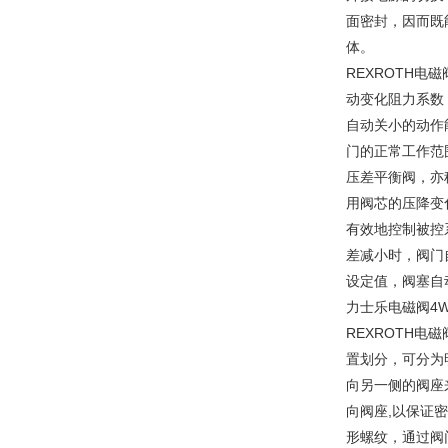
面密封，因而既
体。
REXROTH
动变化阻力系数
自动关小的动作
门的正常工作范
压差平衡阀，亦
用阀芯的压降变
有效地控制被控
差减小时，阀门
设定值，阀塞自
力士乐电磁阀4WE6
REXROTH
置划分，可分为
向另一侧的阀座
向阀座,以保证
形螺纹，通过阀