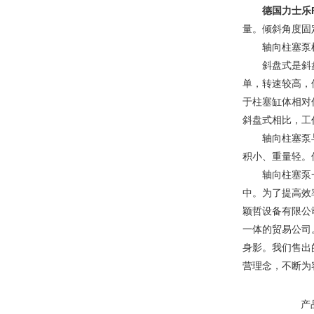
德国力士乐
量。倾斜角度固
轴向柱塞泵根
斜盘式是斜盘相
单，转速较高，
于柱塞缸体相对
斜盘式相比，工
轴向柱塞泵与径
积小、重量轻。
轴向柱塞泵一般
中。为了提高效
颖哲设备有限公
一体的贸易公司
身影。我们售出
营理念，不断
产