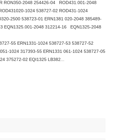
5R RON350-2048 254426-04 ROD431.001-2048
 ROD431020-1024 538727-02 ROD431-1024
D320-2500 538723-01 ERN1381 020-2048 385489-
53 EQN1325.001-2048 312214-16 EQN1325-2048
8727-55 ERN1331-1024 538727-53 538727-52
051-1024 317393-55 ERN1331 061-1024 538727-05
4 375272-02 EQI1325 LB382...