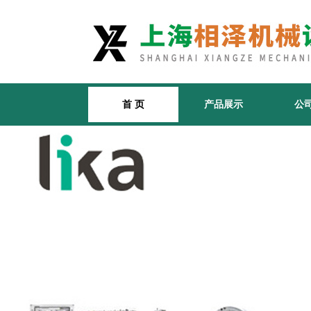
首 页
产品展示
公