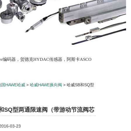
lter编码器，贺德克HYDAC传感器，阿斯卡ASCO
oth泵，爱普EPRO传感器，穆格MOOG伺服阀，宝
德国HAWE哈威
>
哈威HAWE换向阀
> 哈威SB和SQ型
流量阀
B和SQ型两通限速阀（带游动节流阀芯
流量阀
16-03-23