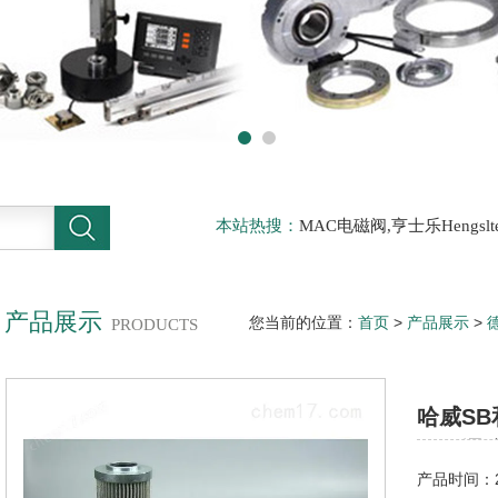
本站热搜：
MAC电磁阀,亨士乐Hengs
电磁阀，阿托斯ATOS阀，力士乐Rexr
德BURKERT电磁阀，倍加福P F传感器
产品展示
您当前的位置：
首页
>
产品展示
>
PRODUCTS
两通限速阀（带游动节流阀芯的二通
哈威S
的二通
产品时间：20