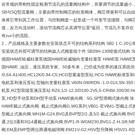
在常规的带刚性固定检测节流孔的流量阀结构中，所要调节的流量越小
SB与SQ型流量阀，主要由带控制阀芯的柱形阀体，阀芯弹簧和可以自
体将它带到其工作位置，与控制阀套一起形成一个环形节流缝隙，与阀
值，反方向流动时，游动节流阀芯从其调节位置*返回，节流孔不复存在
有zui小的流阻。
2，产品规格及主要参数在安装状态不可的结构系列结构 SB2 1 C-20公制螺纹结构
安装状态外部可调节的结构旋入式阀套组个件 SB39H-130绞接式结构 SB17H
德国HAWE哈威柱塞泵德国HAWE哈威轴向变量柱塞泵 HAWE泵 HAWE泵站
国HAWE ,油压，液压系统专家。50多年来，已经成为世界的液压系统供应
/0,64-A1/400,HC12K/0,94-C5;HCG型紧凑型泵站,HCG HAW
电机泵和液压泵站;型轴向变量柱塞泵:V60N-090RDN -1-0-01/LSN-3
机泵;RZ型双级泵液压泵站:RZ6,1/2-12,3/D100-2V5,5-CR4M-200/
泵,HD型手动泵和DH型手动泵 HAWE换向阀 : SG,SP型滑阀式换向阀 块:SMD2K
HAWE截止式换向阀: 截止式换向阀G,WG系列;VB01-至VB41-型截止式换向阀组
型截止式换向阀:WH1M-G24;BVG及BVP型2/2-及3/2-截止式换向阀:BVG-3R
通,2位3通和3位4通截止式换向阀:BVP1-R-WGM230;BVG1-Z-H-3/8;N
阀;EM及EMP型两位两通电磁球阀:EM21V-G2;HSV型升降阀:HSV21-R2R-