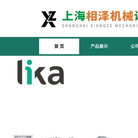
首 页
产品展示
公