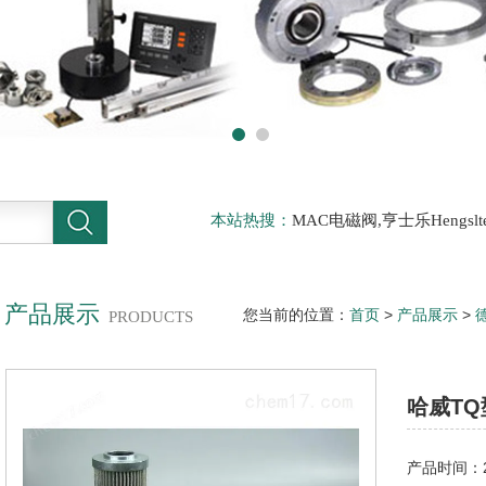
本站热搜：
MAC电磁阀,亨士乐Hengs
电磁阀，阿托斯ATOS阀，力士乐Rexr
德BURKERT电磁阀，倍加福P F传感器
产品展示
您当前的位置：
首页
>
产品展示
>
PRODUCTS
阀，上海代理HAWE 哈威
哈威TQ
产品时间：20