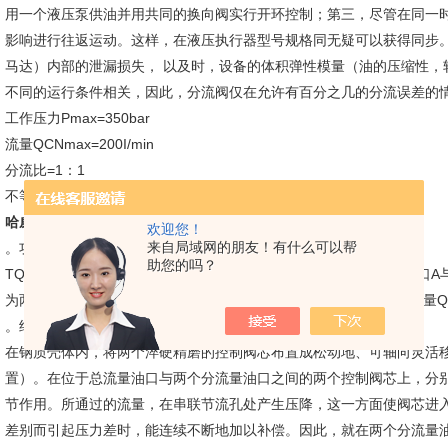
用一个液压泵供油并用共同的换向阀实行开环控制；第三，尽管在同一
影响进行往返运动。这样，在液压执行器型号规格同无疑可以获得同步
马达）内部的泄漏损失， 以及时，设备的体积弹性模量（油的压缩性，
不同的运行条件相关，因此，分流阀仅在允许有百分之几的分流误差的
工作压力Pmax=350bar
流量QCNmax=200I/min
分流比=1：1
不等分流比以及其他变型，见第5节
哈威TQ型分流阀，上海代理HAWE 哈威
1，概述
欢迎您！
来自局域网的朋友！有什么可以帮
。功能
助您的吗？
TQ型分流阀是一种流量自动调节装置，它在很大程度上不受工作油口A
为两股相等的输出分流量QA和QB；或者在相反的方向上，保持分流量Q
。结构与工作原理
在钢质壳体内，将两个淬硬精磨的控制阀芯布置成松动地、可轴向灵活
置）。在位于总流量油口与两个分流量油口之间的两个控制阀芯上，分
节作用。所通过的流量，在串联节流孔处产生压降，这一方面使阀芯进
差别而引起压力差时，能连续不断地加以补偿。因此，就在两个分流量