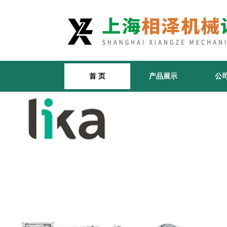
首 页
产品展示
公