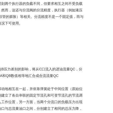
时刻两个执行器的负载不同，但要求相互之间不受负载
。然而，这还与分流阀的分流精度，执行器（例如液压
软管的膨胀）等相关。分流精度不是一个固定值，而与
情况下可使用。
与B压力差别的影响，将从C口流入的进油流量QC，分
A和QB数值相等地汇合成合流流量QC
移动地相互在一起，并依靠弹簧处于中间位置（原始位
别建立了各自串联的固定节流孔和可变节流孔的节流调
入工作位置，另一方面，当两个分流口的负载压力出现
油口与总流量油口之间，分别建立了相同的总压力降，