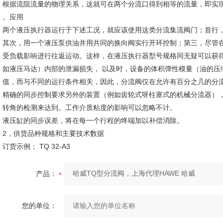
根据流阻流量的物理关系，这就可在两个分流口得到相等的流量，即实
。应用
两个液压执行器运行于下述工况，就应该使用这类分流集流阀门；首行
其次，用一个液压泵供油并用共同的换向阀实行开环控制；第三，尽管
受负载影响进行往返运动。这样，在液压执行器型号规格同无疑可以获
如液压马达）内部的泄漏损失， 以及时，设备的体积弹性模量（油的压
值，而与不同的运行条件相关，因此，分流阀仅在允许有百分之几的分
精确的同步控制要求另外的装置（例如齿轮式呀柱塞式的机械分流器）
转角的检测来达到。工作介质粘度的影响可以忽略不计。
液压缸的同步误差，将在每一个行程的终端加以补偿消除。
2，供货品种规格和主要技术数据
订货示例； TQ 32-A3
产品：
您的单位：