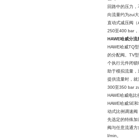
回路中的压力，
向流量约为zu
直动式减压阀（A
250至400 bar，
HAWE哈威分流
HAWE哈威T
的分配阀。TV
个执行元件闭锁
助于模拟流量，
提供流量时，就
300至350 bar 
HAWE哈威电比
HAWE哈威S
动式比例调速阀
先选定的特殊加
阀与任意流通方向的
l/min。