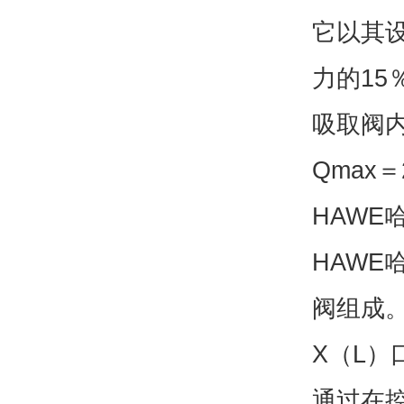
它以其设
力的15
吸取阀内
Qmax＝2
HAWE
HAW
阀组成
X（L
通过在