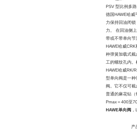
PSV 型比例
德国HAWE哈
力保持回油闭锁
力。 在回油侧
带或不带单向节
HAWE哈威C
种弹簧加载式截
工的螺纹孔内。根据
HAWE哈威RK
型单向阀是一种
阀。它不仅可截
普通的麻花钻（
Pmax＝400至70
HAWE单向阀
，L
产