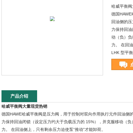
哈威平衡阀
德国HAW
回油侧的压
力保持回油
动（负）负
力。 在回
LHK 型
产品介绍
哈威平衡阀大量现货热销
德国HAWE哈威平衡阀是压力阀，用于控制对双向作用执行元件回油侧的
力保持回油闭锁（设定压力约大于负载压力的 15%），并克服移动（负
力。 在回油侧上，只有剩余压力迫使泵“推动"才能卸荷。