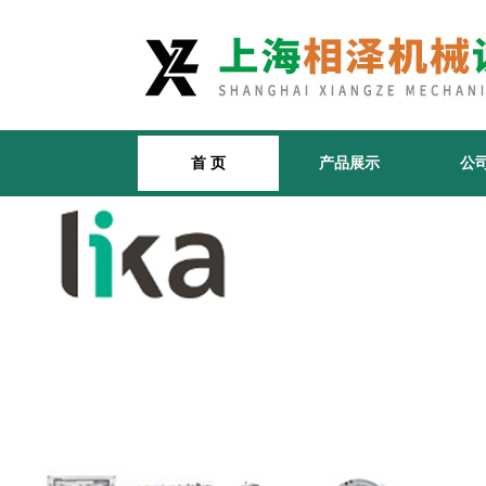
首 页
产品展示
公