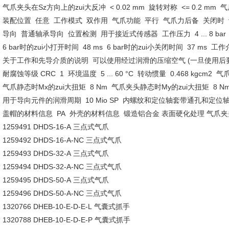
气爪夹头在Sz方向上的zui大反冲 < 0.02 mm 旋转对称 <= 0.2 mm
装配位置 任意 工作模式 双作用 气爪功能 平行 气爪力后备 关闭时
导向 普通轴承导向 位置检测 用于接近式传感器 工作压力 4 ... 8 bar
6 bar时的zui小打开时间 48 ms 6 bar时的zui小关闭时间 37 ms 工作介质
关于工作和先导介质的说明 可以使用经过润滑的压缩空气 (一旦使用后
耐腐蚀等级 CRC 1 环境温度 5 ... 60 °C 转动惯量 0.468 kgcm2
气爪静态时Mx的zui大扭矩 8 Nm 气爪夹头静态时My的zui大扭矩 8 N
用于导向元件的润滑周期 10 Mio SP 内螺纹和定位轴套带通孔和定位轴
盖帽的材料信息 PA 外壳的材料信息 锻造铝合金 表面硬化处理 气爪夹
1259491 DHDS-16-A 三点式气爪
1259492 DHDS-16-A-NC 三点式气爪
1259493 DHDS-32-A 三点式气爪
1259494 DHDS-32-A-NC 三点式气爪
1259495 DHDS-50-A 三点式气爪
1259496 DHDS-50-A-NC 三点式气爪
1320766 DHEB-10-E-D-E-L 气囊式抓手
1320788 DHEB-10-E-D-E-P 气囊式抓手