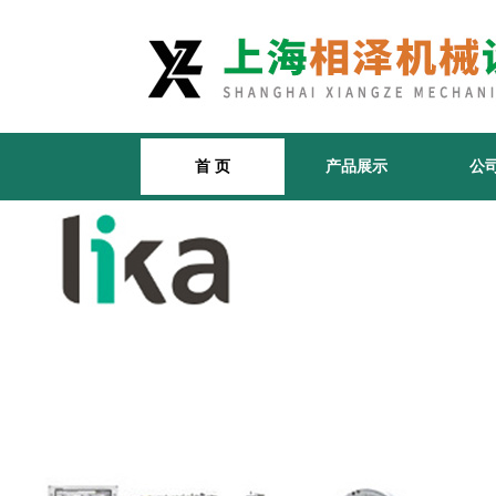
首 页
产品展示
公