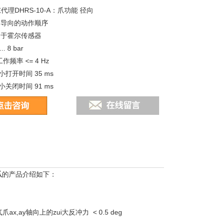
东代理DHRS-10-A：爪功能 径向
有导向的动作顺序
用于霍尔传感器
. 8 bar
频率 <= 4 Hz
Z小打开时间 35 ms
Z小关闭时间 91 ms
气符合ISO8573-1:2010 [7:4:4]
爪
的产品介绍如下：
ax,ay轴向上的zui大反冲力 < 0.5 deg