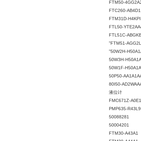
FTM50-4GG2A
FTC260-AB4D1
FTM31D-H4KP
FTL50-YTE2AA
FTL51C-ABGK
"FTM51-AGG2L
"50W2H-H50A
50W3H-H50A1
50W1F-H50A1
50P50-AA1A1A
80I50-AD2WAA
液位计
FMC671Z-A0E1
PMP635-R43L
50088281
50004201
FTM30-A43A1