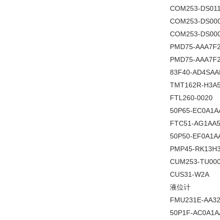
COM253-DS01
COM253-DS00
COM253-DS00
PMD75-AAA7F
PMD75-AAA7F
83F40-AD4SA
TMT162R-H3A
FTL260-0020
50P65-EC0A1
FTC51-AG1AA
50P50-EF0A1A
PMP45-RK13H
CUM253-TU00
CUS31-W2A
液位计
FMU231E-AA3
50P1F-AC0A1