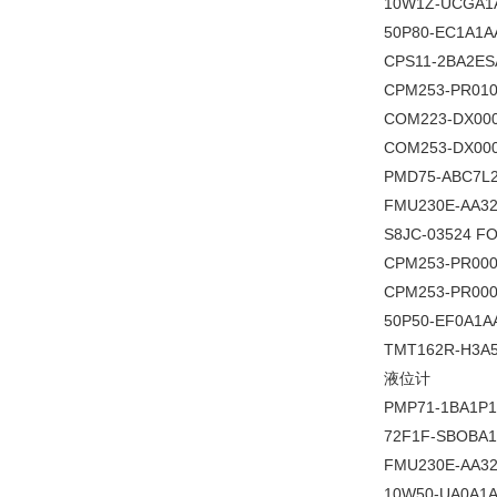
10W1Z-UCGA1
50P80-EC1A1
CPS11-2BA2ES
CPM253-PR01
COM223-DX00
COM253-DX00
PMD75-ABC7L2
FMU230E-AA3
S8JC-03524 F
CPM253-PR00
CPM253-PR00
50P50-EF0A1A
TMT162R-H3A
液位计
PMP71-1BA1P1
72F1F-SBOBA
FMU230E-AA3
10W50-UA0A1