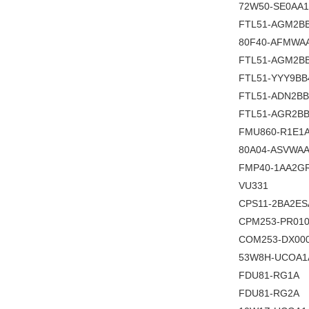
72W50-SE0AA
FTL51-AGM2B
80F40-AFMWA
FTL51-AGM2B
FTL51-YYY9BB
FTL51-ADN2B
FTL51-AGR2BB
FMU860-R1E1
80A04-ASVWA
FMP40-1AA2G
VU331
CPS11-2BA2ES
CPM253-PR01
COM253-DX00
53W8H-UCOA1
FDU81-RG1A
FDU81-RG2A