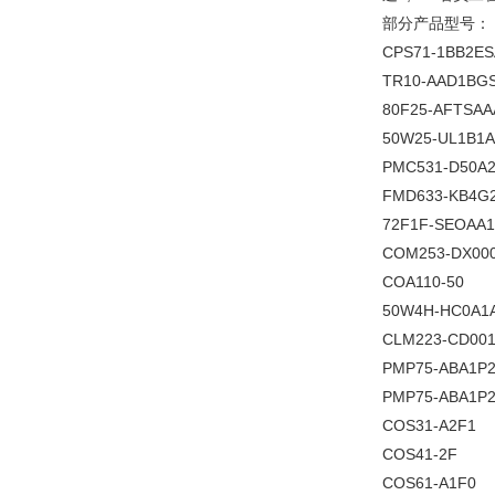
部分产品型号：
CPS71-1BB2ES
TR10-AAD1BG
80F25-AFTSA
50W25-UL1B1
PMC531-D50A
FMD633-KB4G
72F1F-SEOAA
COM253-DX00
COA110-50
50W4H-HC0A1
CLM223-CD00
PMP75-ABA1P
PMP75-ABA1P
COS31-A2F1
COS41-2F
COS61-A1F0