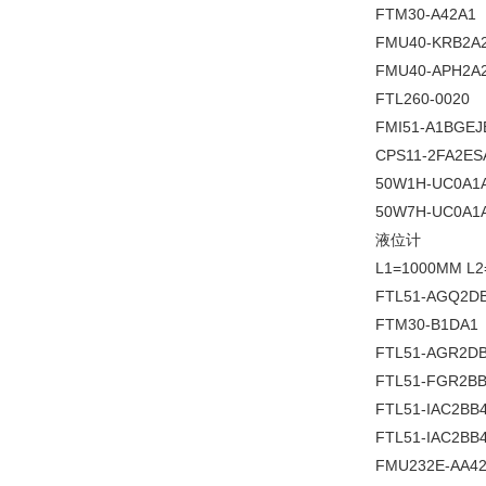
FTM30-A42A1
FMU40-KRB2A
FMU40-APH2A
FTL260-0020
FMI51-A1BGEJ
CPS11-2FA2ES
50W1H-UC0A1
50W7H-UC0A1
液位计
L1=1000MM L
FTL51-AGQ2D
FTM30-B1DA1
FTL51-AGR2D
FTL51-FGR2B
FTL51-IAC2BB
FTL51-IAC2BB
FMU232E-AA4