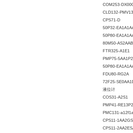
COM253-DX00
CLD132-PMV1
CPS71-D
50P32-EA1A1
50P80-EA1A1A
80M50-AS2AA
FTR325-A1E1
PMP75-5AA1P
50P80-EA1A1A
FDU80-RG2A
72F25-SE0AA
液位计
COS31-A2S1
PMP41-RE13P2
PMC131-a12f1a
CPS11-1AA2G
CPS11-2AA2ES