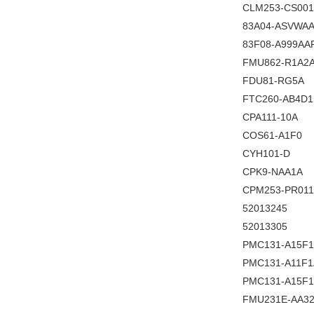
CLM253-CS001
83A04-ASVWA
83F08-A999AA
FMU862-R1A2
FDU81-RG5A
FTC260-AB4D1
CPA111-10A
COS61-A1F0
CYH101-D
CPK9-NAA1A
CPM253-PR011
52013245
52013305
PMC131-A15F
PMC131-A11F1
PMC131-A15F
FMU231E-AA3