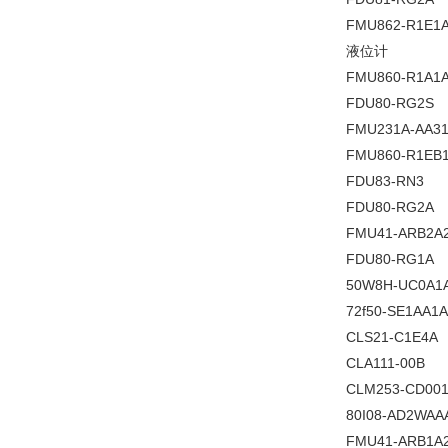
FMU862-R1E1
液位计
FMU860-R1A1
FDU80-RG2S
FMU231A-AA3
FMU860-R1EB
FDU83-RN3
FDU80-RG2A
FMU41-ARB2A
FDU80-RG1A
50W8H-UC0A1
72f50-SE1AA1
CLS21-C1E4A
CLA111-00B
CLM253-CD00
80I08-AD2WAA
FMU41-ARB1A