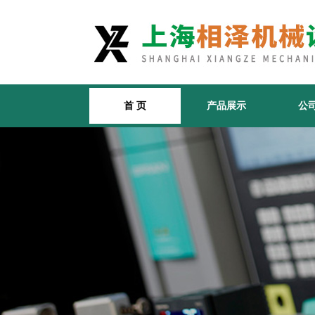
首 页
产品展示
公