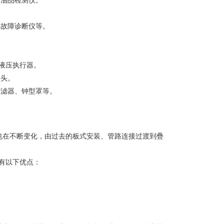
、油品检测仪。
、故障诊断仪等。
。
、液压执行器。
接头。
空滤器、钟型罩等。
也在不断变化，由过去的板式安装、管路连接过渡到疊
具有以下优点：