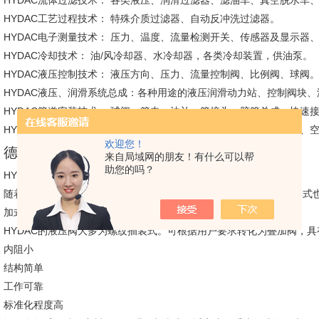
HYDAC流体过滤技术： 各类液压、润滑过滤器、滤油车、真空脱水车
HYDAC工艺过程技术： 特殊介质过滤器、自动反冲洗过滤器。
HYDAC电子测量技术： 压力、温度、流量检测开关、传感器及显示器
HYDAC冷却技术： 油/风冷却器、水冷却器，各类冷却装置，供油泵。
HYDAC液压控制技术： 液压方向、压力、流量控制阀、比例阀、球阀
HYDAC液压、润滑系统总成：各种用途的液压润滑动力站、控制阀块
HYDAC管道安装技术： 球阀、管夹、法兰、管接头、胶管总成、快速
HYDAC其它： 压力表、压力表开关、测压软管、测压接头、液位计、
欢迎您！
德国HYDAC贺德克
来自局域网的朋友！有什么可以帮
助您的吗？
HYDAC液压控制阀门产品说明：
随着液压技术的发展，除了功能不断满足使用要求外，接口和安装形式
加式和插装式。
HYDAC的液压阀大多为螺纹插装式。可根据用户要求转化为叠加阀，
内阻小
结构简单
工作可靠
标准化程度高