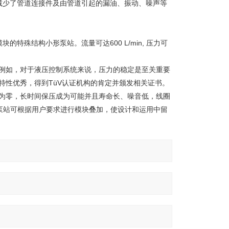
减少了管道连接件及由管道引起的漏油、振动、噪声等
殊结构小形泵站。流量可达600 L/min, 压力可
。例如，对于液压控制系统来说，压力的稳定是至关重要
特性优秀，得到TüV认证机构的肯定并颁发相关证书。
漏为零，长时间保压成为可能并且寿命长、噪音低，线圈
紧凑泵站可根据用户要求进行模块叠加，使设计和运用中留