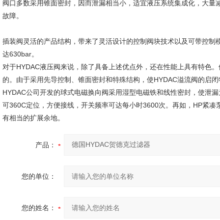
阀口多数采用锥面密封，因而泄漏相当小，适宜液压系统集成化，大量
故障。
插装阀灵活的产品结构，带来了灵活设计的控制阀块技术以及可带控制模块的特
达630bar。
对于HYDAC液压阀来说，除了具备上述优点外，还在性能上具有特色
的。由于采用先导控制、锥面密封和特殊结构，使HYDAC溢流阀的启闭
HYDAC公司开发的球式电磁换向阀采用湿型电磁铁和线性密封，使泄
可360C定位，方便接线，开关频率可达每小时3600次。再如，HP
有相当的扩展余地。
产品：
您的单位：
您的姓名：