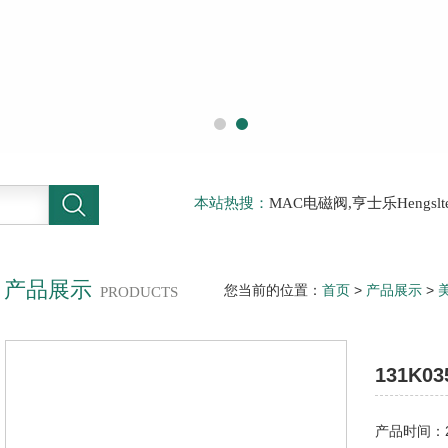
本站热搜：
MAC电磁阀,亨士乐Hengs
电磁阀，阿托斯ATOS阀，力士乐Rexr
德BURKERT电磁阀，倍加福P F传感器
产品展示
您当前的位置：
首页
>
产品展示
>
PRODUCTS
131K0358-PARKER调节阀|PAR
131K0
磁阀
产品时间：20