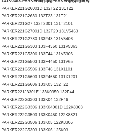
131K0358-PARKER调节阀|PARKER防爆电磁阀
PARKER221G26001D 132T22 131T22
PARKER221G2630 132T23 131T21
PARKER221G27 132T2301 131T2101
PARKER221G27001D 132T29 131V5463
PARKER221G2730 133F43 131V5406
PARKER221G5303 133F4350 131V5363
PARKER221G5306 133F44 131V5306
PARKER221G5503 133F4450 131V65
PARKER221G5506 133F46 131X1101
PARKER221G5603 133F4650 131X1201
PARKER221G5606 133K03 132T22
PARKER221J3301E 133K0350 132F44
PARKER222G3303 133K04 132F46
PARKER222G3306 133K04001D 122K8363
PARKER222G3503 133K0450 122K8321
PARKER222G3506 133K05 122K8306
PARKER222G5303 133K06 125K03