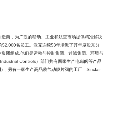
多元化制造商，为广泛的移动、工业和航空市场提供精准解决
52,000名员工。派克连续53年增派了其年度股东分
大性集团组成.他们是运动与控制集团、过滤集团、环境与
ustrial Controls）部门共有四家生产电磁阀等产品
EM（意大利）, 另有一家生产高品质气动膜片阀的工厂―Sinclair