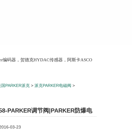
lter编码器，贺德克HYDAC传感器，阿斯卡ASCO
oth泵，爱普EPRO传感器，穆格MOOG伺服阀，宝
美国PARKER派克
>
派克PARKER电磁阀
>
KER防爆电磁阀
358-PARKER调节阀|PARKER防爆电
16-03-23