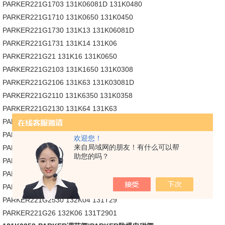
PARKER221G1703 131K06081D 131K0480
PARKER221G1710 131K0650 131K0450
PARKER221G1730 131K13 131K06081D
PARKER221G1731 131K14 131K06
PARKER221G21 131K16 131K0650
PARKER221G2103 131K1650 131K0308
PARKER221G2106 131K63 131K03081D
PARKER221G2110 131K6350 131K0358
PARKER221G2130 131K64 131K63
PARKER221G2131 131K6450 131K6350
PARKER221G2136 131X1201 131K03
欢迎您！
来自局域网的朋友！有什么可以帮
PARKER221G23 132F43 131K03001D
助您的吗？
PARKER221G2330 132F44 131K0350
PARKER221G25 132F46 131T23
PARKER221G25001D 132K03 131T2301
PARKER221G2530 132K04 131T29
PARKER221G26 132K06 131T2901