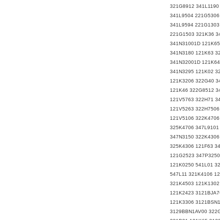
321G8912 341L1190
341L9504 221G5306
341L9594 221G1303
221G1503 321K36 3
341N31001D 121K65
341N3180 121K63 3
341N32001D 121K64
341N3295 121K02 3
121K3206 322G40 3
121K46 322G8512 3
121V5763 322H71 3
121V5263 322H7506
121V5106 322K4706
325K4706 347L9101
347N3150 322K4306
325K4306 121F63 3
121G2523 347P3250
121K0250 541L01 3
547L11 321K4106 1
321K4503 121K1302
121K2423 3121BJA
121K3306 3121BSN1
3129BBN1AV00 322G