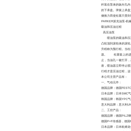
杆装在泵体的纵向孔内
的下承盘。弹簧上承盘
侧推力而使柱塞只受到
PARKER派克油泵-机
吸油和压油过程
高压油泵
喷油泵的吸油和压油
凸轮顶到滚轮体的滚轮
升程称为预行程。当柱
器。 柱塞套上的进油
止，当油孔一被打开，
座，喷油器立即停止喷
行程才是压油过程，这
本公司主营产品有：
一、气动元件：
德国品牌：德国FEST
日本品牌：日本SMC气
韩国品牌：韩国YPC气动
意大利品牌：意大利UN
二、工控产品：
德国品牌：德国PILZ继
德国P+F传感器，德国
日本品牌：日本欧姆龙传