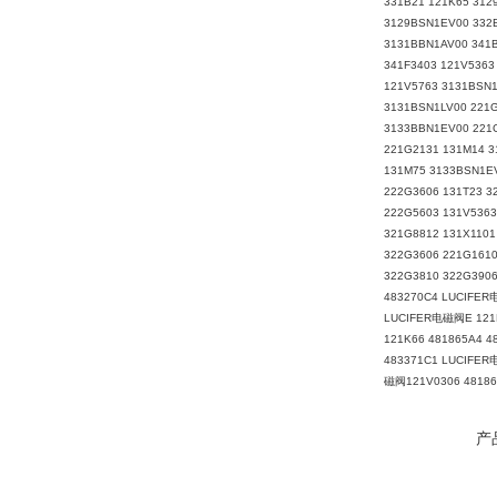
331B21 121K65 312
3129BSN1EV00 332B
3131BBN1AV00 341B
341F3403 121V5363
121V5763 3131BSN1
3131BSN1LV00 221G
3133BBN1EV00 221G
221G2131 131M14 
131M75 3133BSN1EV
222G3606 131T23 3
222G5603 131V5363
321G8812 131X1101
322G3606 221G1610
322G3810 322G390
483270C4 LUCIFER
LUCIFER电磁阀E 121K
121K66 481865A4 
483371C1 LUCIFER
磁阀121V0306 48186
产