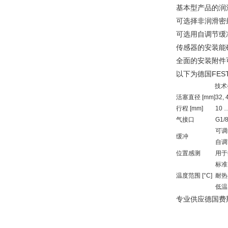
基本型产品的润
可选择非润滑密
可选用自调节缓冲
传感器的安装能
全面的安装附件
以下为德国FE
技术
活塞直径 [mm]
32, 
行程 [mm]
10 
气接口
G1/8
可调
缓冲
自调
位置感测
用于
标准：
温度范围 [°C]
耐热：
低温：
专业供应德国费