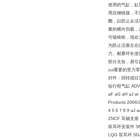
使用的气缸，缸
用压铆链接，不
圈，以防止从活
量的横向负载，
可锻铸铁，现在
为防止活塞左右
力。耐磨环长使
部分太短，易引
zui重要的受
封件：回转或往
短行程气缸 ADVC/A
aF aG aH aJ aI
Products 20
4 5 6 7 8 9 
ZNCF 耳轴支座
双耳环安装件 SN
LQG 双耳环 SG