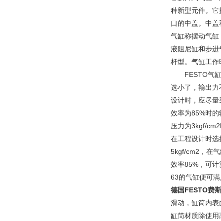
种新型元件。它
口的中盖。中盖
气缸称摆动气缸
液阻尼缸和步进
杆型。气缸工作
FESTO气缸
选小了，输出力
设计时，应尽量采
效率为85%时的输
压力为3kgf/c
在工程设计时选
5kgf/cm2
效率85%，可计
63的气缸便可
德国FESTO
滑动，缸筒内表
缸筒材质除使用