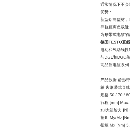
通常情况下不会
优势：
新型铝制型材，
导轨距离负载近
齿形带式电缸的
德国FESTO直
电动和气动线性
与DGE和DGC
高品质电缸系列
产品数据 齿形带式
轴 齿形带式直
规格 50 / 70 / 80 
行程 [mm] Max. 1
zui大进给力 [N] 50 
扭矩 My/Mz [Nm] 1
扭矩 Mx [Nm] 3.5 