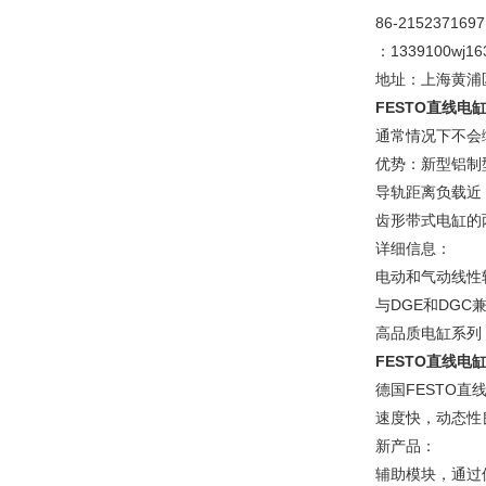
86-2152371697
：1339100wj16
地址：上海黄浦区
FESTO直线电缸
通常情况下不会
优势：新型铝制
导轨距离负载近
齿形带式电缸的
详细信息：
电动和气动线性
与DGE和DGC
高品质电缸系列
FESTO直线电缸
德国FESTO直
速度快，动态性
新产品：
辅助模块，通过