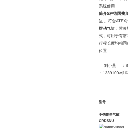
系统使用
简介5种德国费
缸 。符合AT
摆动气缸：
紧凑
式，可用于有
行程长度均相同
位置
：刘小燕 ：86-2
：1339100w
型号
不锈钢型气缸
CRDSNU