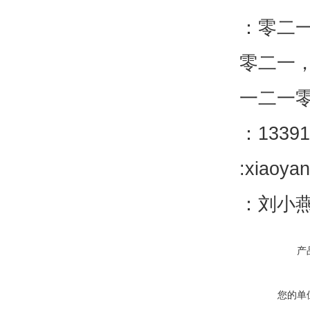
：零二
零二一
一二一
：13391
:xiaoya
：刘小
产
您的单