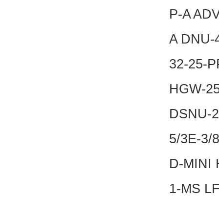
P-A ADV
A DNU-
32-25-P
HGW-25
DSNU-2
5/3E-3/
D-MINI
1-MS L