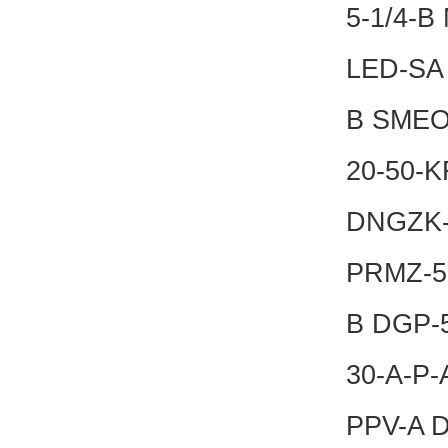
5-1/4-B
LED-SA 
B SMEO
20-50-
DNGZK-
PRMZ-5-
B DGP-5
30-A-P-
PPV-A D