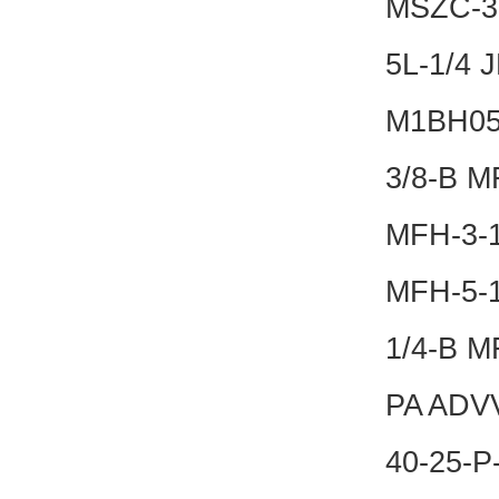
MSZC-3
5L-1/4
M1BH05L
3/8-B M
MFH-3-1
MFH-5-1
1/4-B M
PA ADVV
40-25-