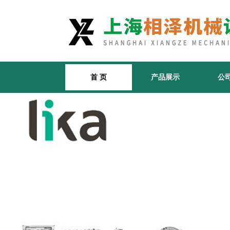
首 页
产品展示
公