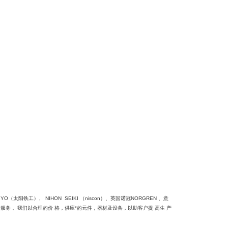
（太阳铁工）、 NIHON SEIKI （niscon）、英国诺冠NORGREN 、意
客户服务 。我们以合理的价 格，供应*的元件，器材及设备，以助客户提 高生 产