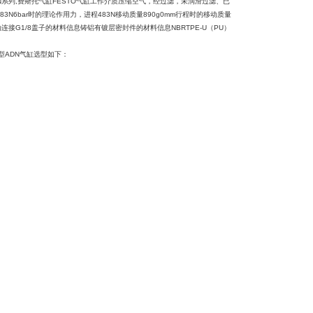
N系列,费斯托气缸FESTO气缸工作介质压缩空气，经过滤，未润滑过滤、已
83N6bar时的理论作用力，进程483N移动质量890g0mm行程时的移动质量
动连接G1/8盖子的材料信息铸铝有镀层密封件的材料信息NBRTPE-U（PU）
凑型ADN气缸选型如下：