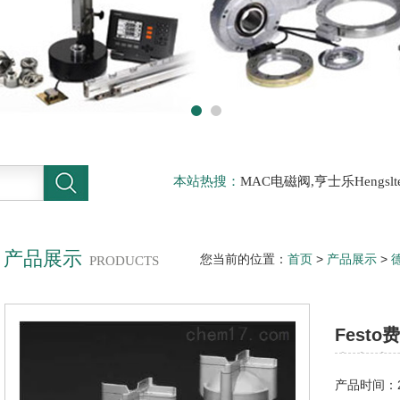
本站热搜：
MAC电磁阀,亨士乐Hengs
电磁阀，阿托斯ATOS阀，力士乐Rexr
德BURKERT电磁阀，倍加福P F传感器
产品展示
您当前的位置：
首页
>
产品展示
>
PRODUCTS
10-I-P-AFesto费斯托气缸,紧凑
Fest
办事处
产品时间：20