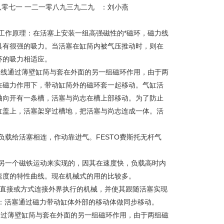
八零七一 一二一零八九三九二九 ：刘小燕
的工作原理：在活塞上安装一组高强磁性的*磁环，磁力线
具有很强的吸力。当活塞在缸筒内被气压推动时，则在
环的吸力相适应。
磁力线通过薄壁缸筒与套在外面的另一组磁环作用，由于两
在磁力作用下，带动缸筒外的磁环套一起移动。气缸活
轴向开有一条槽，活塞与尚志在槽上部移动。为了防止
缸盖上，活塞架穿过槽地，把活塞与尚志连成一体。活
负载给活塞相连，作动靠进气。FESTO费斯托无杆气
的另一个磁铁运动来实现的，因其在速度快，负载高时内
速度的特性曲线。现在机械式的用的比较多。
塞直接或方式连接外界执行的机械，并使其跟随活塞实现
缸：活塞通过磁力带动缸体外部的移动体做同步移动。
线通过薄壁缸筒与套在外面的另一组磁环作用，由于两组磁