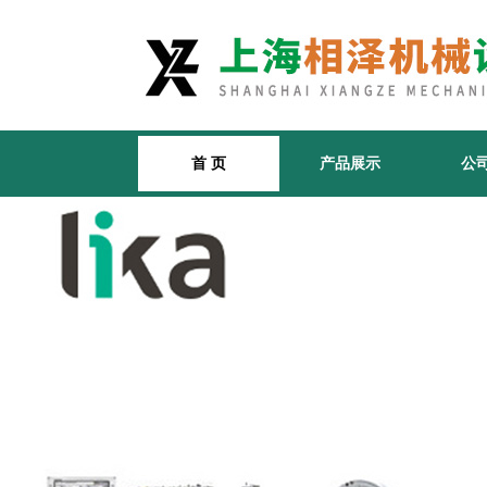
首 页
产品展示
公