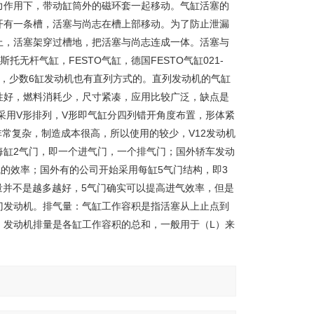
力作用下，带动缸筒外的磁环套一起移动。气缸活塞的
开有一条槽，活塞与尚志在槽上部移动。为了防止泄漏
上，活塞架穿过槽地，把活塞与尚志连成一体。活塞与
无杆气缸，FESTO气缸，德国FESTO气缸021-
，少数6缸发动机也有直列方式的。直列发动机的气缸
性好，燃料消耗少，尺寸紧凑，应用比较广泛，缺点是
采用V形排列，V形即气缸分四列错开角度布置，形体紧
非常复杂，制造成本很高，所以使用的较少，V12发动机
每缸2气门，即一个进气门，一个排气门；国外轿车发动
气的效率；国外有的公司开始采用每缸5气门结构，即3
量并不是越多越好，5气门确实可以提高进气效率，但是
门发动机。排气量：气缸工作容积是指活塞从上止点到
。发动机排量是各缸工作容积的总和，一般用于（L）来