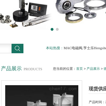
本站热搜：
MAC电磁阀,亨士乐Hengs
电磁阀，阿托斯ATOS阀，力士乐Rexr
德BURKERT电磁阀，倍加福P F传感器
产品展示
您当前的位置：
首页
>
产品展示
>
PRODUCTS
国FESTO%费斯托气缸
现货供应
产品时间：20