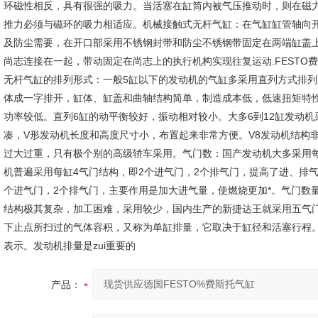
环磁性相反，具有很强的吸力。当活塞在缸筒内被气压推动时，则在磁
推力必须与磁环的吸力相适应。机械接触式无杆气缸：在气缸缸管轴向
及防尘需要，在开口部采用不锈钢封带和防尘不锈钢带固定在两端缸盖
尚志连接在一起，带动固定在尚志上的执行机构实现往复运动.FESTO费斯托
无杆气缸的排列形式：一般5缸以下的发动机的气缸多采用直列方式排列
体成一字排开，缸体、缸盖和曲轴结构简单，制造成本低，低速扭矩特
功率较低。直列6缸的动平衡较好，振动相对较小。大多6到12缸发动机
凑，V形发动机长度和高度尺寸小，布置起来非常方便。V8发动机结构
过大过重，只有极个别的高级轿车采用。气门数：国产发动机大多采用
机普遍采用每缸4气门结构，即2个进气门，2个排气门，提高了进、排
个进气门，2个排气门，主要作用是加大进气量，使燃烧更加*。气门数
结构极其复杂，加工困难，采用较少，国内生产的新捷达王就采用五气
下止点所扫过的气体容积，又称为单缸排量，它取决于缸径和活塞行程
表示。发动机排量是zui重要的
产品：