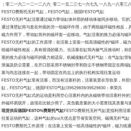
：零二一六二一二一二八六 零二一五二三七一六七九 一八九一八零三
FESTO费斯托无杆气缸，FESTO气缸，德国FESTO气缸
FESTO无杆气缸活塞通过磁力带动缸体外部的移动体做同步移动。它
通过薄壁缸筒与套在外面的另一组磁环作用，由于两组磁环磁性相反，
磁力作用下，带动缸筒外的磁环套一起移动。气缸活塞的推力必须与磁
FESTO无杆气缸的工作原理：在活塞上安装一组高强磁性的*磁环，
组磁环磁性相反，具有很强的吸力。当活塞在缸筒内被气压推动时，则
塞的推力必须与磁环的吸力相适应。机械接触式无杆气缸：在气缸缸管
泄漏及防尘需要，在开口部采用不锈钢封带和防尘不锈钢带固定在两端
塞与尚志连接在一起，带动固定在尚志上的执行机构实现往复运动
FESTO无杆气缸里有活塞，而没有活塞杆的，活塞装置在导轨里，外部
缸，FESTO气缸，德国FESTO气缸/39529839/39529830：单荣兵
FESTO无杆气缸式的运动是利用空心活塞杆内的永磁铁带动活塞杆外
外磁环易脱开，故现在比较少用了。其负载质量的大小需查找其质量与
现货供应德国FESTO%费斯托气缸
FESTO费斯托无杆气缸是指利用活
往复运动的气缸，这种气缸的zui大优点是节省安装空间。磁偶无杆气
FESTO费斯托工作原理：在活塞上安装一组高强磁性的*磁环，磁力