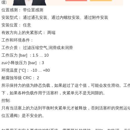
缓冲形式： 两端带弹性缓冲垫
位置感测： 带位置感测
安装型式： 通过通孔安装、通过内螺纹安装、通过附件安装
安装位置： 任意
有效方向上的夹紧形式： 两端
工作和环境条件：
工作介质： 过滤压缩空气,润滑或未润滑
工作压力 [bar] ：1.5 ... 10
zui小释放压力 [bar] ：3
环境温度 [°C]： -10 ... +80
耐腐蚀等级 CRC： 2
所示保持力的值为静态负载，如果超过了这个值，可能会发生滑动。工
下，如果各种负载作用于活塞杆，夹紧单元不是无间隙的。
控制:
只有当活塞上的力达到平衡时夹紧单元才被释放，否则活塞杆的突然运
位五通阀）是不安全的。