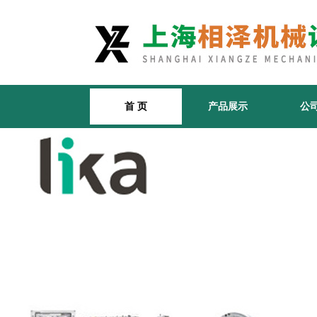
首 页
产品展示
公