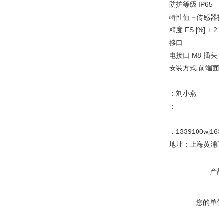
防护等级 IP65
特性值－传感
精度 FS [%] ± 2
接口
电接口 M8 插头
安装方式 前端
：刘小燕
：
：1339100wj16
地址：上海黄浦区
产
您的单