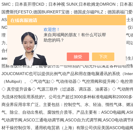
SMC；日本喜开理CKD；日本神视 SUNX;日本欧姆龙OMRON；日本基
国费斯托FESTO;德国BURKERT宝德；德国皮尔磁PILZ；德国易福门
ASCO；韩国YPC，韩国YSC，美国威格士VICKERS；美国派克；力士
NORGREN,认定合作伙伴。上海贸易有限公司作为众多著名传感器、仪
欢迎您！
来自局域网的朋友！有什么可以帮
理，为广大用户提供性能*、价格合理的传感器、仪表、阀门,编码器,
助您的吗？
力、冶金、环保、大学及科研机构。可满足用户的不同产品需求。公司
合作伙伴关系。
asco气控阀,美国ASCO气控阀，美国ASCOASCO-JOUCOMATIC
是生
照标准设计和生产，能够设计出一些特别的气动元件以满足各种自动控制
JOUCOMATIC也可以提供比例气动产品和用在微电脑通讯的系统（Interb
（Multipol）。 ◇气动气缸◇ 气动传动器◇ 气控滑阀和提升阀◇ 
◇ 真空提升设备◇ 气源三联件（过滤器、调压器、油雾器）◇ 气动附
为流体控制应用系统的*。公司生产超过3000多种标准电磁阀和20000
商业界应用非常广泛。主要包括：控制空气、水、轻油、惰性气体、燃
气、除尘、自动出售机、腐蚀性介质等。产品主要有：ASCO电磁阀,ASCO
气动调节阀,ASCO三通电动调节阀,ASCO自力式调节阀,ASCO电动调节阀,
材干燥控制仪等。通用机电贸易（上海）有限公司供应美国ASCO电磁阀、A