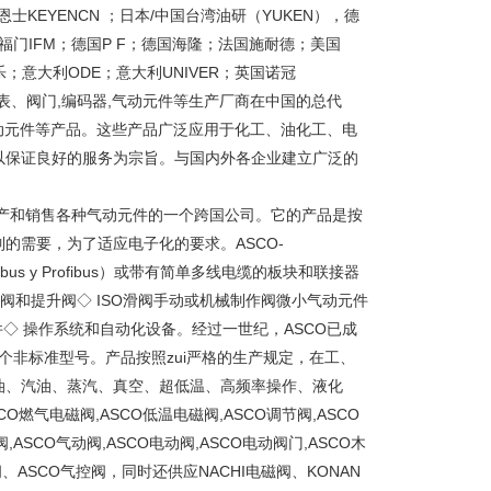
恩士KEYENCN ；日本/中国台湾油研（YUKEN），德
爱福门IFM；德国P F；德国海隆；法国施耐德；美国
乐；意大利ODE；意大利UNIVER；英国诺冠
表、阀门,编码器,气动元件等生产厂商在中国的总代
气动元件等产品。这些产品广泛应用于化工、油化工、电
以保证良好的服务为宗旨。与国内外各企业建立广泛的
产和销售各种气动元件的一个跨国公司。它的产品是按
的需要，为了适应电子化的要求。ASCO-
us y Profibus）或带有简单多线电缆的板块和联接器
电控滑阀和提升阀◇ ISO滑阀手动或机械制作阀微小气动元件
件◇ 操作系统和自动化设备。经过一世纪，ASCO已成
多个非标准型号。产品按照zui严格的生产规定，在工、
油、汽油、蒸汽、真空、超低温、高频率操作、液化
燃气电磁阀,ASCO低温电磁阀,ASCO调节阀,ASCO
ASCO气动阀,ASCO电动阀,ASCO电动阀门,ASCO木
SCO气控阀，同时还供应NACHI电磁阀、KONAN