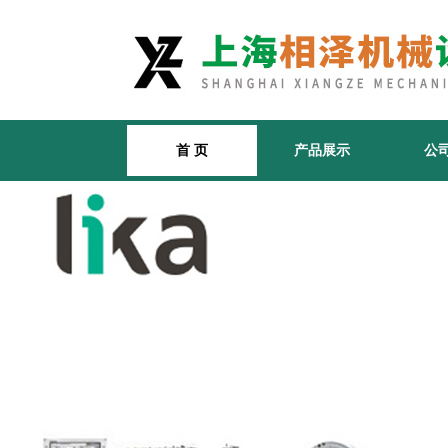
首 页
产品展示
公