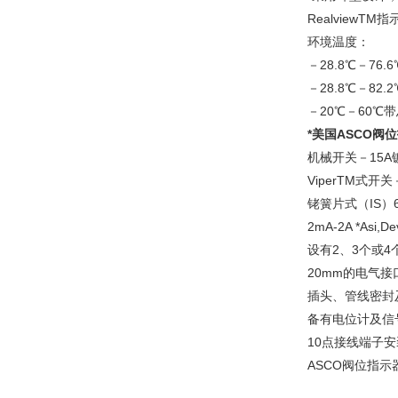
RealviewΤ
环境温度：
－28.8℃－76.
－28.8℃－82.
－20℃－60
*美国ASCO阀位
机械开关－15
ViperTM式开
铑簧片式（IS）
2mA-2A *Asi
设有2、3个或4个
20mm的电气接
插头、管线密封
备有电位计及信
10点接线端子安
ASCO阀位指示