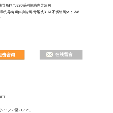
先导角阀//8290系列辅助先导角阀
辅助先导角阀体功能阀-青铜或316L不锈钢阀体； 3/8
T
NPT
1／2“至21／2”。