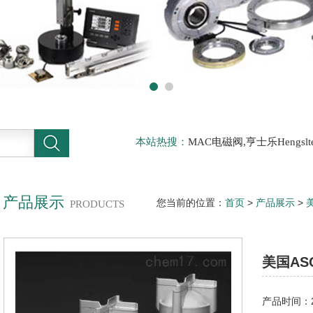
本站热搜：
MAC电磁阀,亨士乐Hengs
电磁阀，阿托斯ATOS阀，力士乐Rexr
德BURKERT电磁阀，倍加福P F传感器
产品展示
您当前的位置：
首页
>
产品展示
>
PRODUCTS
先导角阀//8290系列辅助先导角阀
美国AS
产品时间：20