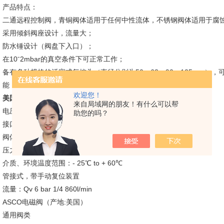
产品特点：
二通远程控制阀，青铜阀体适用于任何中性流体，不锈钢阀体适用于腐
采用倾斜阀座设计，流量大；
防水锤设计（阀盘下入口）；
在10ˉ2mbar的真空条件下可正常工作；
备有多种规格的活塞式气控头（直径分别为50，63，90，125mm），可
能；
欢迎您！
美国ASCO先导角阀//8290系列辅助先导角阀
单线圈结构 ,先导式
来自局域网的朋友！有什么可以帮
电压：AC 或DC， 功率：2.5W（减功耗1/4）
助您的吗？
接口：1/4 3/8 1/2（单位：英寸）
阀体材质：铝
压力：10公斤（zui高值）
介质、环境温度范围：- 25℃ to + 60℃
管接式，带手动复位装置
流量：Qv 6 bar 1/4 860l/min
ASCO电磁阀（产地:美国）
通用阀类