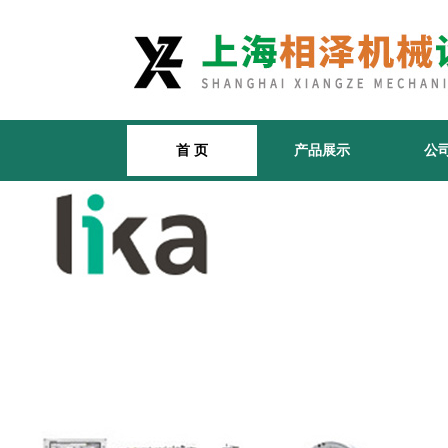
首 页
产品展示
公