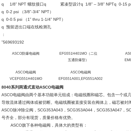
q 1/8” NPT 螺纹接口q 紧凑型设计q 1/8” – 3/8” NPTq 0-
q 0-2 psi （3/8”-3/4” NPT）
q 0-0.5 psi （1” thru 1-1/4” NPT）
q 预留进出口端在线检测孔
：
”569693192
ASCO防爆电磁阀
EFG551H401MO（二位
AS
五通防爆型）
EM8
ASCO电磁阀
ASCO电磁阀
VCEFG551H401MO
EFG551A001,EFG551A002
8040系列两通式直动ASCO电磁阀
ASCO电磁阀由两个基本功能单元组成：电磁线圈和磁芯。包含一个或
导致流体通过阀体或被切断。电磁线圈被直接安装在阀体上，磁芯被封闭
ASCO脉冲除尘阀，SCG353A043，SCG353A044，SCG353A047，SCG
号齐全，部分有现货，质量价格有优势。
ASCO旗下各种电磁阀，具体大的类型有：