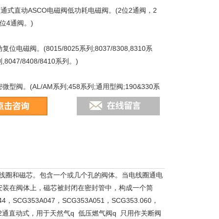
两通式直动ASCO电磁阀低功耗电磁阀。(2位2通阀，2
位4通阀。)
磁阀。(8015/8025系列;8037/8308,8310系
列,8047/8408/8410系列。)
阀。(AL/AM系列;458系列;通用型阀;190&330系
;S系列,夹紧阀)
指示器。(VR7系列
线圈和磁芯。包含一个或几个孔的阀体。当电线圈通电
安装在阀体上，磁芯被封闭在密封管中，构成一个简
SCG353A047，SCG353A051，SCG353.060，
 2通直动式，用于天然气q 低压燃气阀q 只用作关断阀