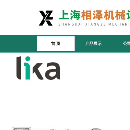
首 页
产品展示
公