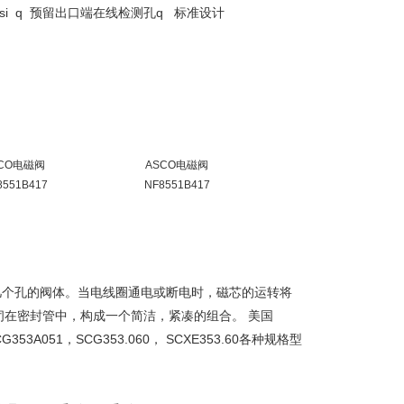
15 psi q 预留出口端在线检测孔q 标准设计
CO电磁阀
ASCO电磁阀
551B417
NF8551B417
几个孔的阀体。当电线圈通电或断电时，磁芯的运转将
在密封管中，构成一个简洁，紧凑的组合。 美国
353A051，SCG353.060， SCXE353.60各种规格型