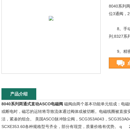
8040系列
位3通阀，2
8。手动复位电
列;8327系
9。精密微型
列;隔离型阀
10。阀位
产品介绍
8040系列两通式直动ASCO电磁阀
磁阀由两个基本功能单元组成：电磁
或断电时，磁芯的运转将导致流体通过阀体或被切断。电磁线圈被直接
洁，紧凑的组合。 美国ASCO脉冲除尘阀，SCG353A043，SCG353A044，
SCXE353.60各种规格型号齐全，部分有现货，质量价格有优势。 q