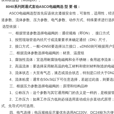
块和联接器（Multipol）。
8040系列两通式直动ASCO电磁阀
选 型 要 领：
ASCO电磁阀选型首先应该依次遵循安全性，可靠性，适用性，经济
道参数、流体参数、压力参数、电气参数、动作方式、特殊要求进行选
选型依据：
一、根据管道参数选择电磁阀的：通径规格（即DN）、接口方式
1、按照现场管道内径尺寸或流量要求来确定通径（DN）尺寸。
2、接口方式，一般>DN50要选择法兰接口，≤DN50则可根据用户
二、根据流体参数选择电磁阀的：材质、温度组
1、腐蚀性流体：宜选用耐腐蚀电磁阀和全不锈钢；食用超净流体：
2、高温流体：要选择采用耐高温的电工材料和密封材料制造的电磁
3、流体状态：大至有气态，液态或混合状态，特别是口径大于DN2
4、流体粘度：通常在50cSt以下可任意选择，若超过此值，则要选
三、根据压力参数选择电磁阀的：原理和结构品种
1、公称压力：这个参数与其它通用阀门的含义是一样的，是根据管
2、工作压力：如果工作压力低则必须选用直动或分步直动式原理；zui
式、先导式均可选用。
四、电气选择：电压规格应尽量优先选用AC220V、DC24较为方便