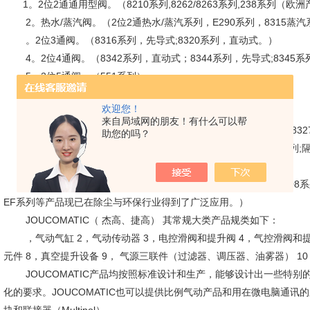
1。2位2通通用型阀。（8210系列,8262/8263系列,238系列（欧洲
2。热水/蒸汽阀。（2位2通热水/蒸汽系列，E290系列，8315蒸
。2位3通阀。（8316系列，先导式;8320系列，直动式。）
4。2位4通阀。（8342系列，直动式；8344系列，先导式;834
5。2位5通阀。（551系列）
6。本安型 防爆电磁阀。（2位2通阀，2位3通阀，2位4通阀。）
欢迎您！
7。低功耗电磁阀。（2位2通阀，2位3通阀，2位4通阀。）
来自局域网的朋友！有什么可以帮
8。手动复位电磁阀。（8015/8025系列;8037/8308,8310系列;8327
助您的吗？
9。精密微型阀。（AL/AM系列;458系列;通用型阀;190&330系列;
10。阀位指示器。（VR7系列。）
11。脉冲电磁阀及相关元件。（其中：353系列，110系列，908系列，
EF系列等产品现已在除尘与环保行业得到了广泛应用。）
JOUCOMATIC（ 杰高、捷高） 其常规大类产品规类如下：
，气动气缸 2，气动传动器 3，电控滑阀和提升阀 4，气控滑阀和提升阀
元件 8，真空提升设备 9， 气源三联件（过滤器、调压器、油雾器） 1
JOUCOMATIC产品均按照标准设计和生产，能够设计出一些特别
化的要求。JOUCOMATIC也可以提供比例气动产品和用在微电脑通讯的系统（I