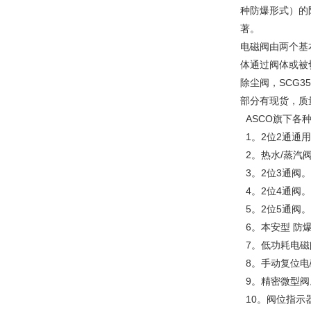
种防爆形式）的
著。
电磁阀由两个基
体通过阀体或被
除尘阀，SCG353
部分有现货，质
ASCO旗下各
1。2位2通通用型
2。热水/蒸汽阀
3。2位3通阀。
4。2位4通阀。
5。2位5通阀
6。本安型 防
7。低功耗电磁
8。手动复位电磁阀。
9。精密微型阀。（
10。阀位指示