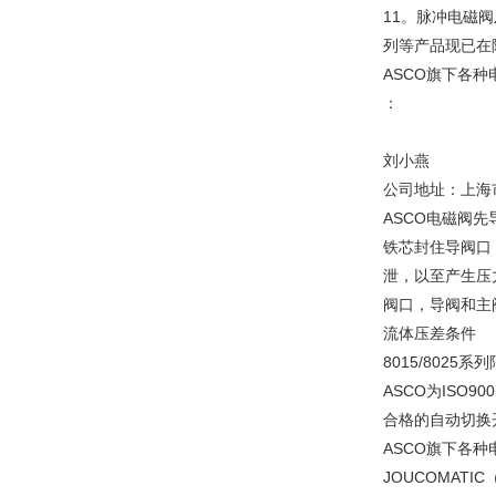
11。脉冲电磁阀
列等产品现已
ASCO旗下各
：
刘小燕
公司地址：上海市
ASCO电磁阀
铁芯封住导阀口
泄，以至产生压
阀口，导阀和主
流体压差条件
8015/8025
ASCO为ISO9
合格的自动切换开关
ASCO旗下各
JOUCOMAT