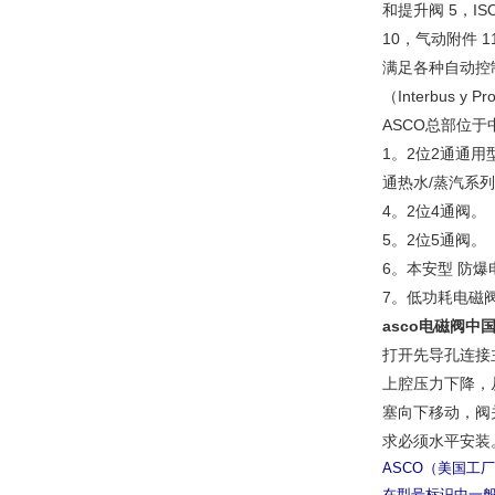
和提升阀 5，I
10，气动附件
满足各种自动控
（Interbus 
ASCO总部位
1。2位2通通用型
通热水/蒸汽系
4。2位4通阀
5。2位5通
6。本安型 防
7。低功耗电磁
asco电磁阀中
打开先导孔连接
上腔压力下降，
塞向下移动，阀
求必须水平安装
ASCO（美国工
在型号标识中一般