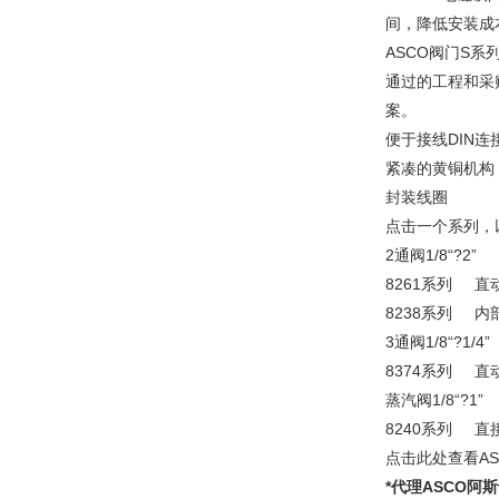
间，降低安装成
ASCO阀门S系
通过的工程和采
案。
便于接线DIN连
紧凑的黄铜机构
封装线圈
点击一个系列，
2通阀1/8“?2”
8261系列 
8238系列 
3通阀1/8“?1/4”
8374系列 
蒸汽阀1/8“?1”
8240系列 
点击此处查看AS
*代理ASCO阿