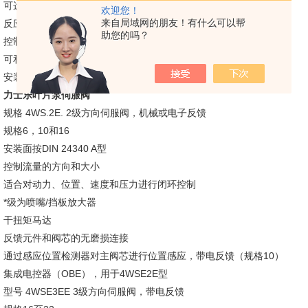
可选择性地锁定控制执行器
欢迎您！
来自局域网的朋友！有什么可以帮
反应快，滞回时间短
助您的吗？
控制响应时间短
可和标准泵组接
安装和连接尺寸参照VDMA 24 560/1和ISO 3019/2
力士乐叶片泵伺服阀
规格 4WS.2E. 2级方向伺服阀，机械或电子反馈
规格6，10和16
安装面按DIN 24340 A型
控制流量的方向和大小
适合对动力、位置、速度和压力进行闭环控制
*级为喷嘴/挡板放大器
干扭矩马达
反馈元件和阀芯的无磨损连接
通过感应位置检测器对主阀芯进行位置感应，带电反馈（规格10）
集成电控器（OBE），用于4WSE2E型
型号 4WSE3EE 3级方向伺服阀，带电反馈