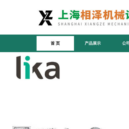
首 页
产品展示
公