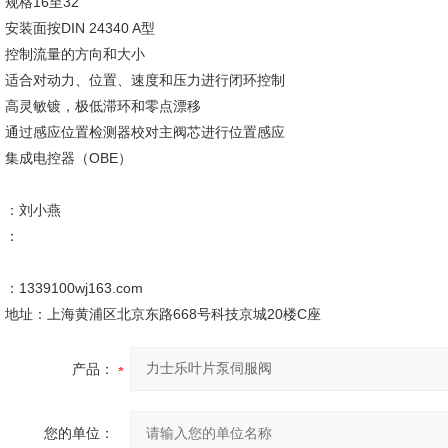
规格16至32
安装面按DIN 24340 A型
控制流量的方向和大小
适合对动力、位置、速度和压力进行闭环控制
高灵敏镀，极低滞环和零点漂移
通过感应位置检测器校对主阀芯进行位置感应
集成电控器（OBE）
：刘小燕
：
：1339100wj163.com
地址：上海黄浦区北京东路668号科技京城20楼C座
产品：
您的单位：