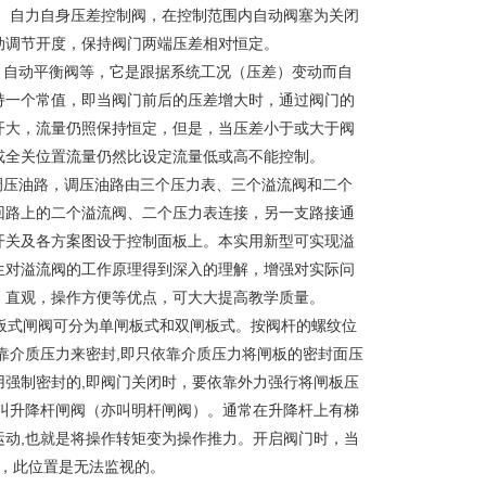
 自力自身压差控制阀，在控制范围内自动阀塞为关闭
动调节开度，保持阀门两端压差相对恒定。
阀、自动平衡阀等，它是跟据系统工况（压差）变动而自
持一个常值，即当阀门前后的压差增大时，通过阀门的
开大，流量仍照保持恒定，但是，当压差小于或大于阀
或全关位置流量仍然比设定流量低或高不能控制。
和调压油路，调压油路由三个压力表、三个溢流阀和二个
回路上的二个溢流阀、二个压力表连接，另一支路接通
开关及各方案图设于控制面板上。本实用新型可实现溢
生对溢流阀的工作原理得到深入的理解，增强对实际问
、直观，操作方便等优点，可大大提高教学质量。
闸板式闸阀可分为单闸板式和双闸板式。按阀杆的螺纹位
靠介质压力来密封,即只依靠介质压力将闸板的密封面压
强制密封的,即阀门关闭时，要依靠外力强行将闸板压
叫升降杆闸阀（亦叫明杆闸阀）。通常在升降杆上有梯
动,也就是将操作转矩变为操作推力。开启阀门时，当
时，此位置是无法监视的。