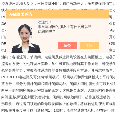
控系统压差增大反之，当压差减小时，阀门自动开大，压差仍保持恒定。
状态，阀门两端压差超过预设定值，阀塞自动打开并在感压膜作用下自
REXROTH电磁阀亦称：自力式流量控制阀、自力式平衡阀、定流量
欢迎您！
动变化阻力系数，在一定的压差范围内，可以有效地控制通过的流量保
来自局域网的朋友！有什么可以帮
自动关小的动作能够保持流量不增大，反之，当压差减小时，阀门自动
助您的吗？
门的正常工作范围时，它毕竟不能提供额外的压头，此时阀门打到全开
REXROTH电磁阀调压实验装置，包括外壳、控制面板、油泵、油箱
电磁换向阀相间串联形成主回路，设有五条支路由截止阀控制分别与主
油箱；各溢流阀、节流阀、电磁阀及截止阀均设置在安装面板上，电器
流阀在系统中的七种调压实验，学生可直观地理解其工作原理，可使学
题的处理能力，掌握流体系统性能参数测试手段和方法。具有结构简单
REXROTH电磁阀又可分为:单闸极式、双闸板式和弹性闸板式；平行
置划分，可分为明杆闸阀和暗杆闸阀两种。闸阀关闭时,密封面可以只依
向另一侧的阀座来保证密封面的密封，这就是自密封。大部分闸阀是采用
向阀座,以保证密封面的密封性。闸阀的闸板随阀杆一起作直线运动的，
形螺纹，通过阀门顶端的螺母以及阀体上的导槽，将旋转运动变为直线运
闸板提升高度等于阀门通径的1：1倍时，流体的通道*畅通，但在运行