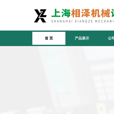
首 页
产品展示
公