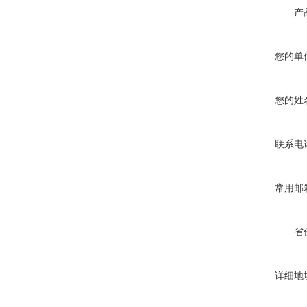
产
您的单
您的姓
联系电
常用邮
省
详细地