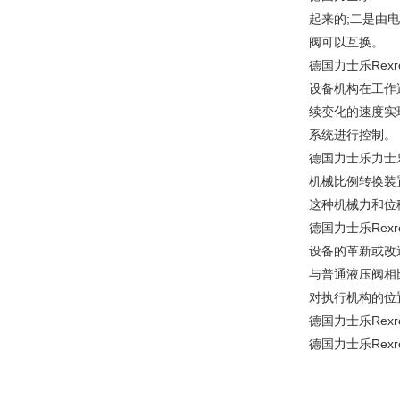
起来的;二是由
阀可以互换。
德国力士乐Re
设备机构在工作
续变化的速度实
系统进行控制。
德国力士乐力士
机械比例转换装
这种机械力和位
德国力士乐Re
设备的革新或改
与普通液压阀相
对执行机构的位
德国力士乐Rex
德国力士乐Re