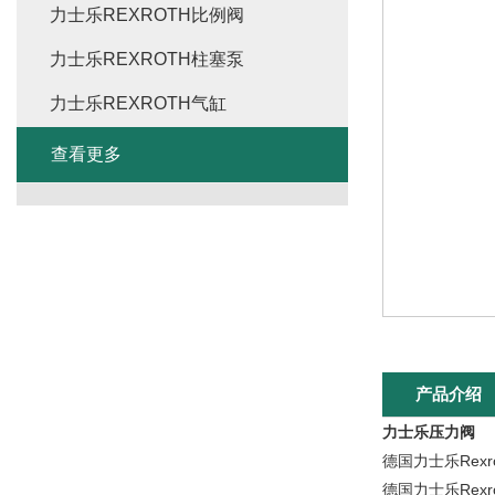
力士乐REXROTH比例阀
力士乐REXROTH柱塞泵
力士乐REXROTH气缸
查看更多
产品介绍
力士乐压力阀
德国力士乐Re
德国力士乐Re