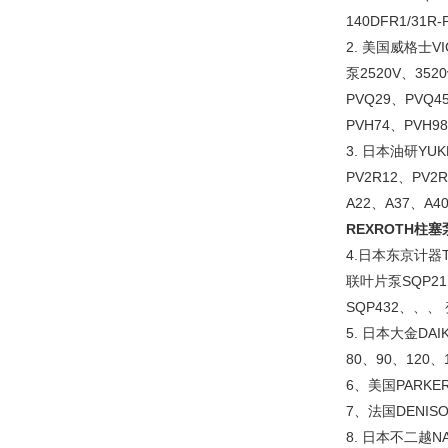
140DFR1/31R-
2. 美国威格士V
泵2520V、352
PVQ29、PVQ4
PVH74、PVH
3. 日本油研YU
PV2R12、PV2
A22、A37、A4
REXROTH柱
4.日本东京计器
联叶片泵SQP21
SQP432、、、
5. 日本大金DA
80、90、120、
6、美国PARKER派
7、法国DENISO
8. 日本不二越N