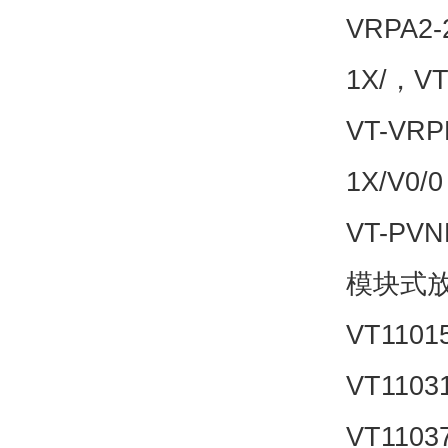
VRPA2-
1X/，VT
VT-VRP
1X/V0/
VT-PVN
模块式放大
VT1101
VT1103
VT1103