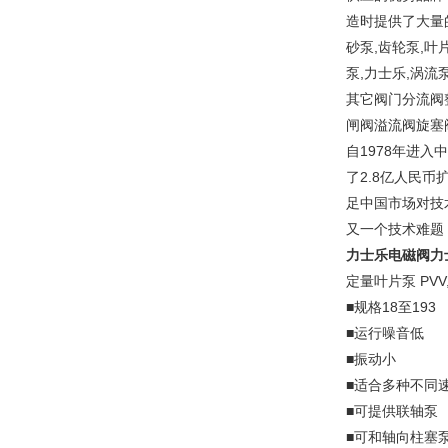
造时提供了大量的
砂泵,齿轮泵,叶
泵,力士乐,涡
其它阀门分流阀
闸阀溢流阀旋塞
自1978年进
了2.8亿人民
足中国市场对技
又一个技术难题
力士乐电磁阀力
定量叶片泵 PVV
■规格18至193
■运行噪音低
■振动小
■适合多种不同
■可提供联轴泵
■可和轴向柱塞