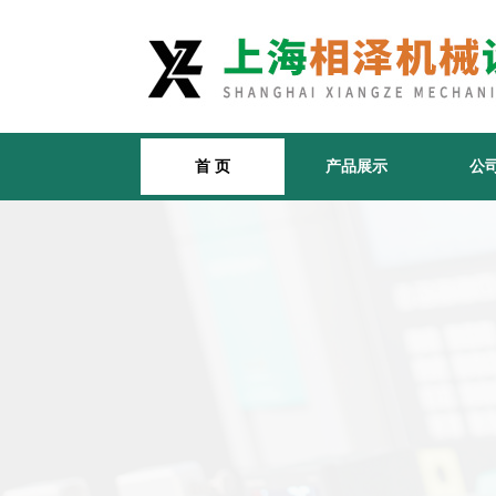
首 页
产品展示
公