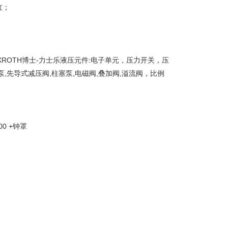
缸；
ROTH博士-力士乐液压元件:电子单元，压力开关，压
先导式减压阀,柱塞泵,电磁阀,叠加阀,溢流阀，比例
N00 +钟罩