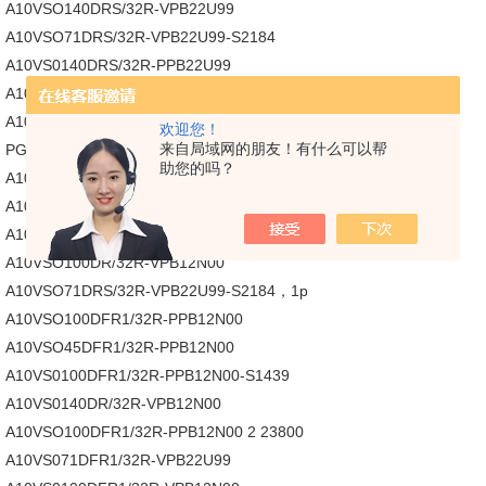
A10VSO140DRS/32R-VPB22U99
A10VSO71DRS/32R-VPB22U99-S2184
A10VS0140DRS/32R-PPB22U99
A10VS071DFR1/32R-VPB22U99S2184
A10VSO100DFR1/32R-VPB12N00
欢迎您！
来自局域网的朋友！有什么可以帮
PGH4-21/032RE11VE-4-A437
助您的吗？
A10VS071DFR1/32R-VPB22U99S2184
A10VSO100DFR1/32R-PPB12NOO
A10VSO71DFR1/32R-VPB22U99S2184
A10VSO100DR/32R-VPB12N00
A10VSO71DRS/32R-VPB22U99-S2184，1p
A10VSO100DFR1/32R-PPB12N00
A10VSO45DFR1/32R-PPB12N00
A10VS0100DFR1/32R-PPB12N00-S1439
A10VS0140DR/32R-VPB12N00
A10VSO100DFR1/32R-PPB12N00 2 23800
A10VS071DFR1/32R-VPB22U99