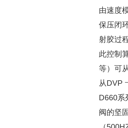
由速度
保压闭
射胶过
此控制算
等）可从
从DVP
D66
阀的坚
（500