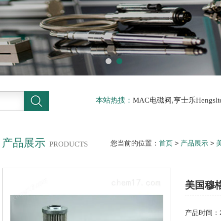
本站热搜：
MAC电磁阀,亨士乐Hengs
电磁阀，阿托斯ATOS阀，力士乐Rexr
德BURKERT电磁阀，倍加福P F传感器
产品展示
您当前的位置：
首页
>
产品展示
>
PRODUCTS
阀MOOG伺服阀
美国穆
产品时间：20