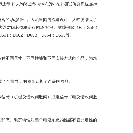
塑成型,粉末陶瓷成型,材料试验,汽车测试仿真系统,航空
改善了整阀的动态特性。大流量阀内流道设计，大幅度增大了
阀芯位移进行闭环 控制。故障保险（Fail-Safe）
D662；D663；D664；D665等。
各种不同尺寸、不同性能和不同安装方式的产品，为您
就了可靠性，的质量延长了产品的寿命。
械信号（机械反馈式伺服阀）或电信号（电反馈式伺服
的静态、动态特性对整个电液系统的性能有着决定性的