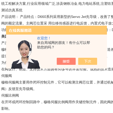
统工程解决方案,行业应用领域广泛,涉及钢铁冶金,电力电站系统,注塑吹
测试仿真系统
产品说明： 产品特点：D660系列采用新型的Servo Jet先导级，
阀的额定流量。主阀芯位置采 用位移传感器进行电反馈，内置式电子放大器对
功能可保障在出现意外断电故障时机器设备处于安全位置。 常用型号：D661；
美国穆格伺服阀
MOOG伺服阀
欢迎您！
来自局域网的朋友！有什么可以帮
产品范围
助您的吗？
穆格伺服阀和伺服比例阀因其可靠性和准确性而著称。我们设计并制造
提供充分的选择，即使要求zui严格的客户，我们也能满足其*的要求。
为什么要选择穆格伺服阀和伺服比例阀？
在阀设计、制造、支持技术方面拥有50多年的丰富经验。成熟的技术造
伺服阀
穆格伺服阀主要用作闭环控制元件，它可以检测主阀芯位置，并通过机
阀）反馈至先导级阀。
伺服比例阀
在开环或闭环控制回路中，穆格伺服比例阀用作关键控制元件，因此阀
影响。