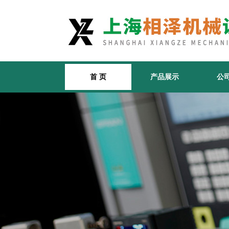
首 页
产品展示
公