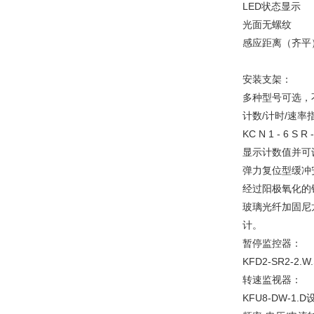
LED状态显示
光面无螺纹
感应距离（齐平） 0.6
安装支架：
多种型号可选，
计数/计时/速率
KC N 1 - 
显示计数值并可
弹力复位型缓冲
经过阳极氧化的
玻璃光纤加固尼
计。
暂停监控器：
KFD2-SR2
转速监视器：
KFU8-DW-