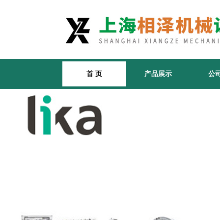
首 页
产品展示
公