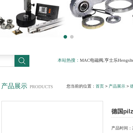
本站热搜：
MAC电磁阀,亨士乐Hengs
电磁阀，阿托斯ATOS阀，力士乐Rexr
德BURKERT电磁阀，倍加福P F传感器
产品展示
您当前的位置：
首页
>
产品展示
>
PRODUCTS
器 皮尔兹杭州办
德国pi
产品时间：20