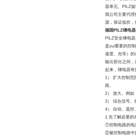
器单元、PILZ
我公司主要代理
源，保证低价，
德国PILZ继电
PILZ安全继
是zui重要的
速度、光等）的
输出部分之间，
起来，继电器有
1） 扩大控制
路。
2） 放大。例
3） 综合信号
4） 自动、遥
1.先了解必要的
①控制电路的电
②被控制电路中