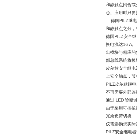
和静触点闭合或
态。应用时只要
德国PILZ继
和静触点之分，
德国PILZ安全
换电流达16 A
出模块与相应的
部总线系统将模
皮尔兹安全继电器
上安全触点，节
PILZ皮尔兹继
不再需要外部连
通过 LED 
由于采用可插拔
冗余负荷切换
仅需选购您实际
PILZ安全继电