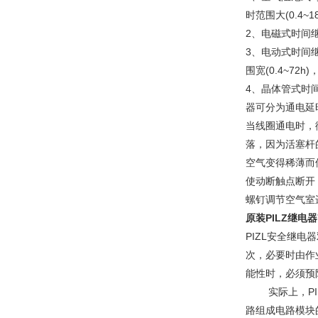
时范围大(0.4~
2、电磁式时间继
3、电动式时间
围宽(0.4~7
4、晶体管式时
器可分为通电延
当线圈通电时，
落，因为活塞杆
空气变得稀薄而
使动断触点断开
螺钉调节空气室
原装PILZ继电器7
PIZL安全继
次，必要时由作
能性时，必须预
实际上，PIL
路组成电路模块