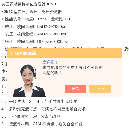
美国罗斯蒙特液位变送器
3051C
3051C型差压、表压、绝压变送器
1.性能优异：精度0.075%，量程比100：1
2.差压：校间量程0.1inH2O~2000psi
3.表压：校间量程2.5inH2O~2000psi
4.绝压：校间量程0.167psia~2000psi
5.过程隔离膜片：不锈钢，哈氏合金C，蒙乃尔，钽（仅限CD，CG）
6.设计小巧、坚固而质轻，易于安装
欢迎您！
7.复合量程（仅限CD，CG）可测量负压
来自局域网的朋友！有什么可以帮
专业供应
美国ROSEMOUNT3051
全系列变送器，报价快，咨询！
助您的吗？
美国罗斯蒙特液位变送器
3051L
1． 液位测量精度达0.075%
2． 校验量程从0.25inH2O至 8310inH2O
3． 平膜片式，2-，4-，与英寸伸出式膜片
4． 多种灌充液可选，可满足不同应用场合要求
5． 小巧而质轻，易于安装与维护
6． 接液件材料：316L不锈钢，哈氏合金和钽