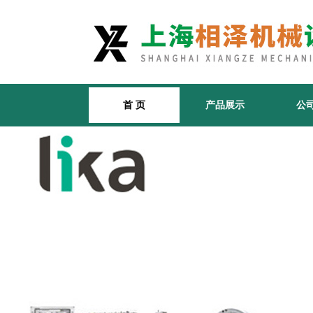
首 页
产品展示
公